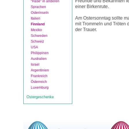
Freunde und Bekannten lei
"Hase" in anderen
einer Birkenrute.
Sprachen
Osterinseln
Am Ostersonntag sollte ma
Italien
mit Trommeln und Tröten d
Finnland
der Trauer.
Mexiko
Schweden
Schweiz
USA
Philippinen
Australien
Israel
Argentinien
Frankreich
Österreich
Luxemburg
Ostergeschenke