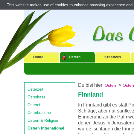
This website makes use of cookies to enhance browsing experience and pr
Home
Ostern
Kreatives
Du bist hier:
>
Ostern
Ostern
Osterzeit
Finnland
Osterhase
In Finnland gibt es statt P
Osterei
Schläge, aber nur sanfte: 
Osterbräuche
Erinnerung an die Palmwe
Ostern & Religion
denen Jesus in Jerusale
Ostern International
wurde, schlagen die Finne